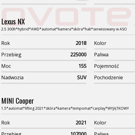
Lexus NX
2.5 300h*hybrid*AWD*automat*kamera*skóra*hak*serwisowany w ASO
Rok
2018
Kolor
Przebieg
225000
Paliwa
Moc
155
Pojemność
Nadwozia
SUV
Pochodzenie
MINI Cooper
1.5*automat*lifting 2021*skóra*kamera*tempomat*carplay*WYJĄTKOWY
Rok
2021
Kolor
Przebieg
107000
Paliwa