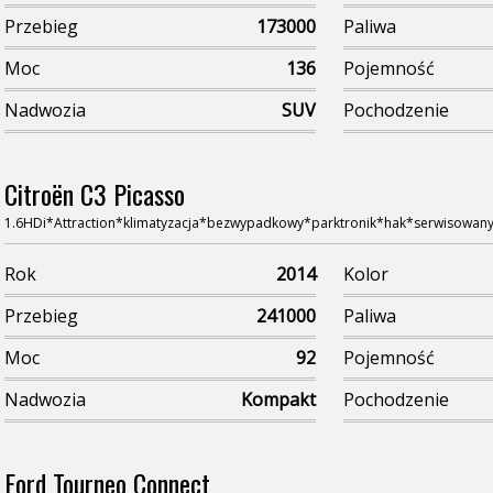
Przebieg
173000
Paliwa
Moc
136
Pojemność
Nadwozia
SUV
Pochodzenie
Citroën C3 Picasso
1.6HDi*Attraction*klimatyzacja*bezwypadkowy*parktronik*hak*serwisowan
Rok
2014
Kolor
Przebieg
241000
Paliwa
Moc
92
Pojemność
Nadwozia
Kompakt
Pochodzenie
Ford Tourneo Connect