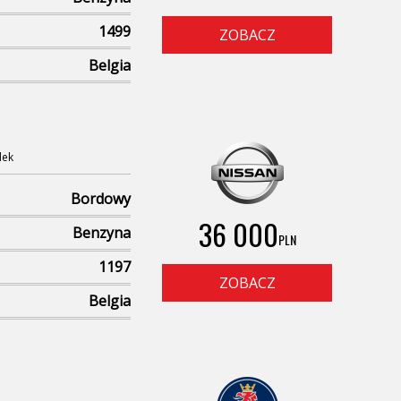
1499
ZOBACZ
Belgia
dek
Bordowy
36 000
Benzyna
PLN
1197
ZOBACZ
Belgia