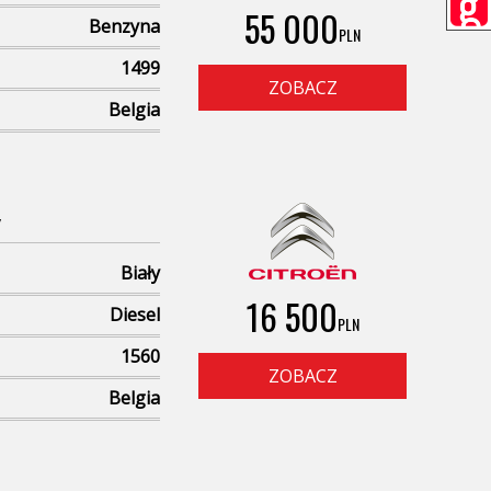
55 000
Benzyna
PLN
1499
ZOBACZ
Belgia
y
Biały
16 500
Diesel
PLN
1560
ZOBACZ
Belgia