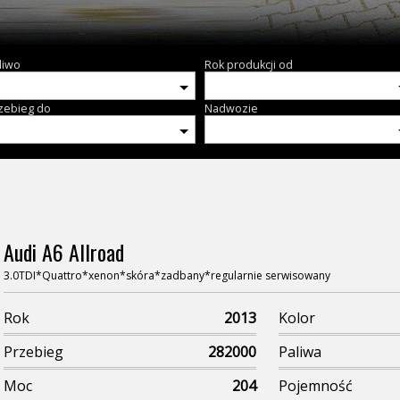
liwo
Rok produkcji od
zebieg do
Nadwozie
Audi A6 Allroad
3.0TDI*Quattro*xenon*skóra*zadbany*regularnie serwisowany
Rok
2013
Kolor
Przebieg
282000
Paliwa
Moc
204
Pojemność