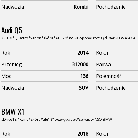
Nadwozia
Kombi
Pochodzenie
Audi Q5
2.0TDI*Quattro*xenon*skóra*ALU20*nowe opony+rozrząd*serwis w ASO Au
Rok
2014
Kolor
Przebieg
312000
Paliwa
Moc
136
Pojemność
Nadwozia
SUV
Pochodzenie
BMW X1
sDrive18i*xLine*skóra*alu18*bezwypadek*serwis w ASO BMW
Rok
2018
Kolor