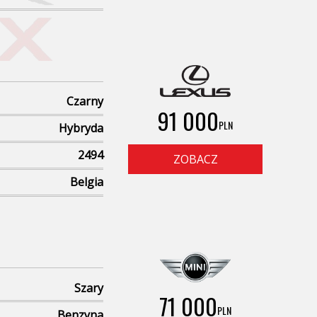
Czarny
91 000
PLN
Hybryda
2494
ZOBACZ
Belgia
Szary
71 000
PLN
Benzyna