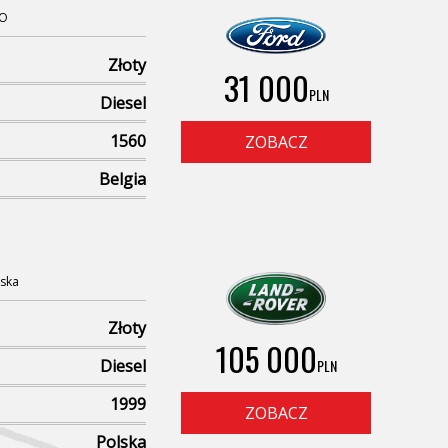
SO
Złoty
31 000
PLN
Diesel
1560
ZOBACZ
Belgia
ska
Złoty
105 000
PLN
Diesel
1999
ZOBACZ
Polska