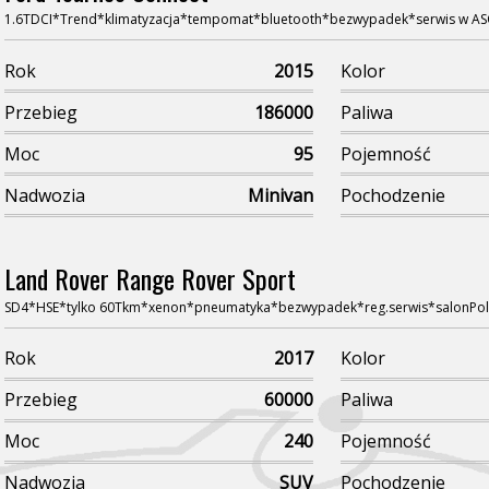
1.6TDCI*Trend*klimatyzacja*tempomat*bluetooth*bezwypadek*serwis w A
Rok
2015
Kolor
Przebieg
186000
Paliwa
Moc
95
Pojemność
Nadwozia
Minivan
Pochodzenie
Land Rover Range Rover Sport
SD4*HSE*tylko 60Tkm*xenon*pneumatyka*bezwypadek*reg.serwis*salonPol
Rok
2017
Kolor
Przebieg
60000
Paliwa
Moc
240
Pojemność
Nadwozia
SUV
Pochodzenie