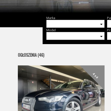
Marka
Pa
Model
Pr
OGŁOSZENIA (46)
4 x 4