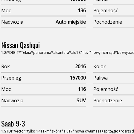
Moc
136
Pojemność
Nadwozia
Auto miejskie
Pochodzenie
Nissan Qashqai
1.2i*DIG-T*Tekna*panorama*alcantara*alu18*navi*nowy rozrząd*bezwypa
Rok
2016
Kolor
Przebieg
167000
Paliwa
Moc
116
Pojemność
Nadwozia
SUV
Pochodzenie
Saab 9-3
1.9TDI*Vector*tylko 141Tkm*skóra*alu17*nowa dwumasa+sprzęgło+rozrząd