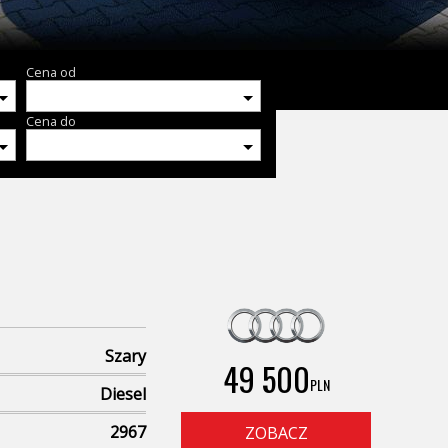
Cena od
Cena do
Szary
49 500
PLN
Diesel
2967
ZOBACZ