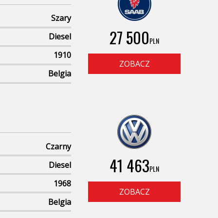
Szary
27 500
Diesel
PLN
1910
ZOBACZ
Belgia
Czarny
41 463
Diesel
PLN
1968
ZOBACZ
Belgia