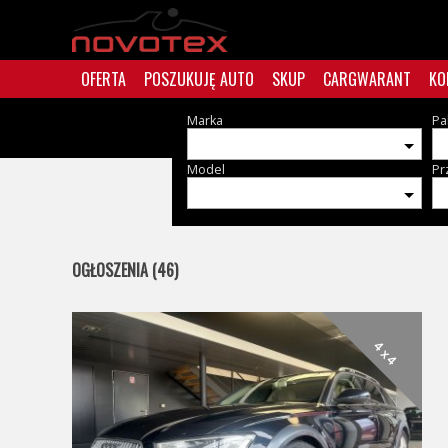
OFERTA
POSZUKUJĘ AUTO
SKUP
CARGWARANT
KO
Marka
Pa
Model
Pr
OGŁOSZENIA (46)
4 x 4