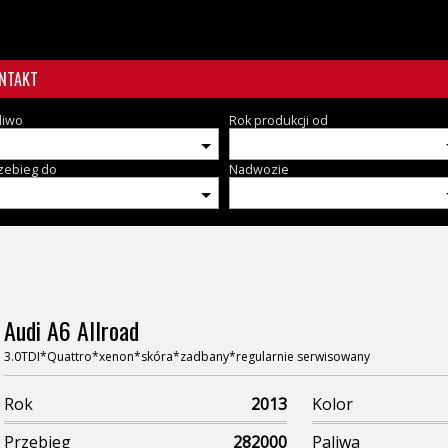
NTAKT
liwo
Rok produkcji od
zebieg do
Nadwozie
Audi A6 Allroad
3.0TDI*Quattro*xenon*skóra*zadbany*regularnie serwisowany
Rok
2013
Kolor
Przebieg
282000
Paliwa