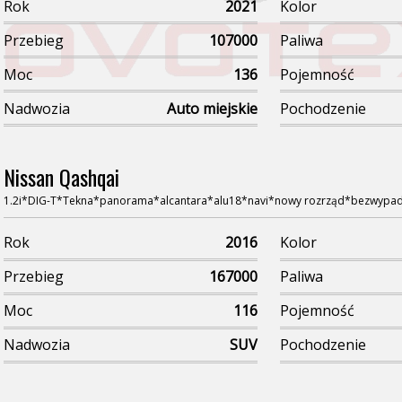
Rok
2021
Kolor
Przebieg
107000
Paliwa
Moc
136
Pojemność
Nadwozia
Auto miejskie
Pochodzenie
Nissan Qashqai
1.2i*DIG-T*Tekna*panorama*alcantara*alu18*navi*nowy rozrząd*bezwypa
Rok
2016
Kolor
Przebieg
167000
Paliwa
Moc
116
Pojemność
Nadwozia
SUV
Pochodzenie