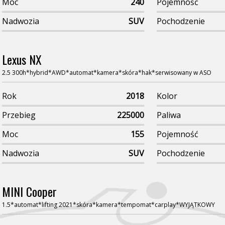
Moc
240
Pojemność
Nadwozia
SUV
Pochodzenie
Lexus NX
2.5 300h*hybrid*AWD*automat*kamera*skóra*hak*serwisowany w ASO
Rok
2018
Kolor
Przebieg
225000
Paliwa
Moc
155
Pojemność
Nadwozia
SUV
Pochodzenie
MINI Cooper
1.5*automat*lifting 2021*skóra*kamera*tempomat*carplay*WYJĄTKOWY