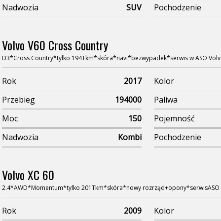
Nadwozia
SUV
Pochodzenie
Volvo V60 Cross Country
D3*Cross Country*tylko 194Tkm*skóra*navi*bezwypadek*serwis w ASO Vol
Rok
2017
Kolor
Przebieg
194000
Paliwa
Moc
150
Pojemność
Nadwozia
Kombi
Pochodzenie
Volvo XC 60
2.4*AWD*Momentum*tylko 201Tkm*skóra*nowy rozrząd+opony*serwisASO 
Rok
2009
Kolor