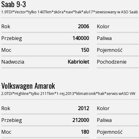
Saab 9-3
1.9TDI*Vector*tylko 140Tkm*skóra*navi*hak*alu17*sewisowany w ASO Saab
Rok
2006
Kolor
Przebieg
140000
Paliwa
Moc
150
Pojemność
Nadwozia
Kabriolet
Pochodzenie
Volkswagen Amarok
2.0TDI*Highline*tylko 211Tkm*1-rej.2013*klimatronik*hak*serwis wASO VW
Rok
2012
Kolor
Przebieg
212000
Paliwa
Moc
180
Pojemność