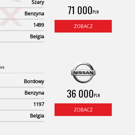
Szary
71 000
PLN
Benzyna
1499
ZOBACZ
Belgia
dek
Bordowy
36 000
Benzyna
PLN
1197
ZOBACZ
Belgia