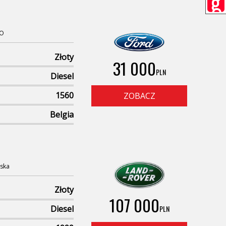
SO
Złoty
31 000
PLN
Diesel
1560
ZOBACZ
Belgia
ska
Złoty
107 000
PLN
Diesel