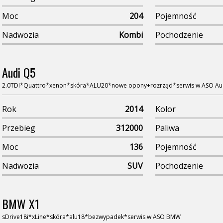
Moc
204
Pojemność
Nadwozia
Kombi
Pochodzenie
Audi Q5
2.0TDI*Quattro*xenon*skóra*ALU20*nowe opony+rozrząd*serwis w ASO Au
Rok
2014
Kolor
Przebieg
312000
Paliwa
Moc
136
Pojemność
Nadwozia
SUV
Pochodzenie
BMW X1
sDrive18i*xLine*skóra*alu18*bezwypadek*serwis w ASO BMW