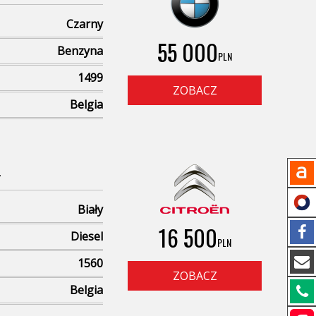
Czarny
55 000
Benzyna
PLN
1499
ZOBACZ
Belgia
y
Biały
16 500
Diesel
PLN
1560
ZOBACZ
Belgia