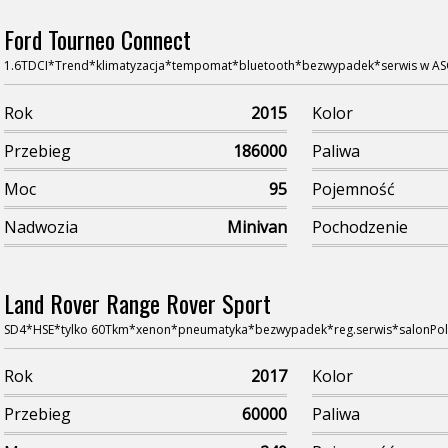
Ford Tourneo Connect
1.6TDCI*Trend*klimatyzacja*tempomat*bluetooth*bezwypadek*serwis w A
Rok
2015
Kolor
Przebieg
186000
Paliwa
Moc
95
Pojemność
Nadwozia
Minivan
Pochodzenie
Land Rover Range Rover Sport
SD4*HSE*tylko 60Tkm*xenon*pneumatyka*bezwypadek*reg.serwis*salonPol
Rok
2017
Kolor
Przebieg
60000
Paliwa