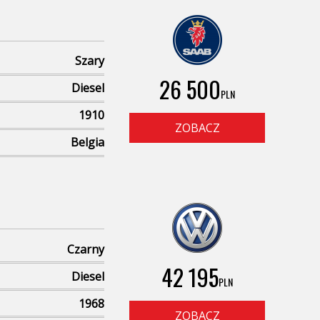
Szary
26 500
Diesel
PLN
1910
ZOBACZ
Belgia
Czarny
42 195
Diesel
PLN
1968
ZOBACZ