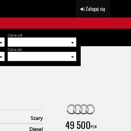
Zaloguj się
Cena od
Cena do
Szary
49 500
PLN
Diesel