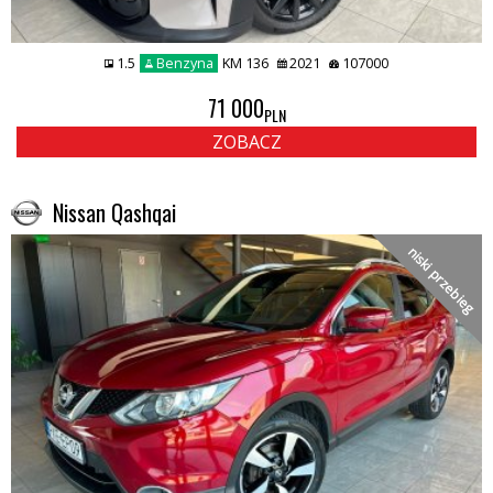
1.5
Benzyna
KM 136
2021
107000
71 000
PLN
ZOBACZ
Nissan Qashqai
niski przebieg