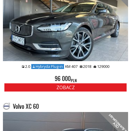
2.0
Hybryda Plug-in
KM 407
2018
129000
96 000
PLN
ZOBACZ
Volvo XC 60
s
e
r
w
i
s
o
a
n
y
w
S
w
A
O