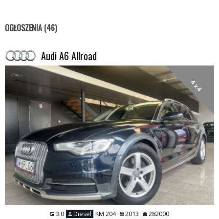
OGŁOSZENIA (46)
Audi A6 Allroad
4 x 4
3.0
Diesel
KM 204
2013
282000