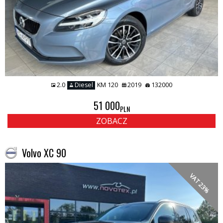
2.0
Diesel
KM 120
2019
132000
51 000
PLN
ZOBACZ
Volvo XC 90
VAT 23%