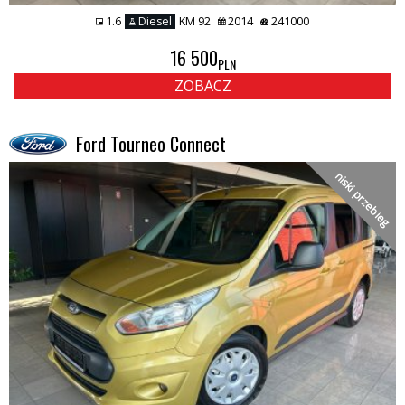
1.6
Diesel
KM 92
2014
241000
16 500
PLN
ZOBACZ
Ford Tourneo Connect
niski przebieg