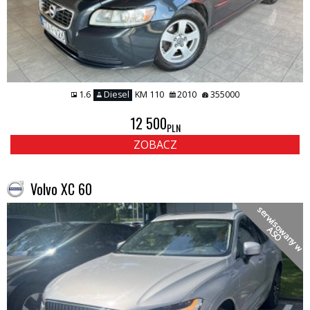
1.6
Diesel
KM 110
2010
355000
12 500
PLN
ZOBACZ
Volvo XC 60
s
e
r
w
i
s
o
a
n
y
w
S
w
A
O