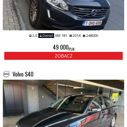
2.0
Diesel
KM 181
2014
248000
49 000
PLN
ZOBACZ
Volvo S40