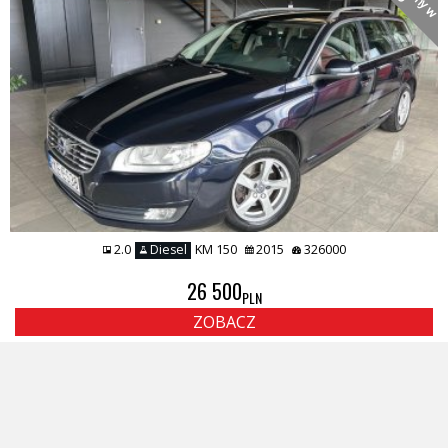
2.0
Diesel
KM 150
2015
326000
26 500
PLN
ZOBACZ
1
2
Potrzebujesz pomocy?
Zadzwoń tel: 62 78 29 272 tel: 514 260 970