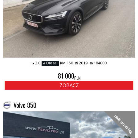
2.0
Diesel
KM 150
2019
184000
81 000
PLN
ZOBACZ
Volvo 850
niski przebieg