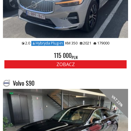
2.0
Hybryda Plug-in
KM 350
2021
179000
115 000
PLN
ZOBACZ
Volvo S90
VAT 23%