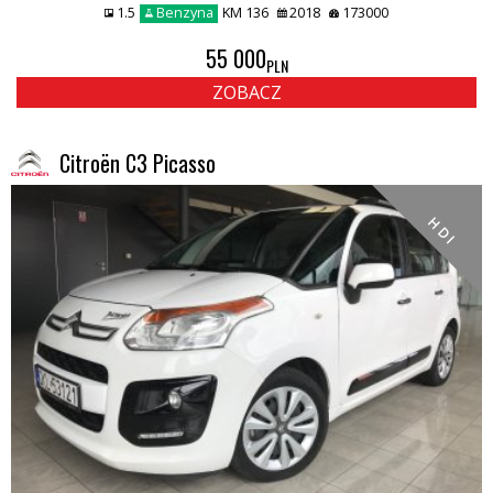
1.5
Benzyna
KM 136
2018
173000
55 000
PLN
ZOBACZ
Citroën C3 Picasso
H D I