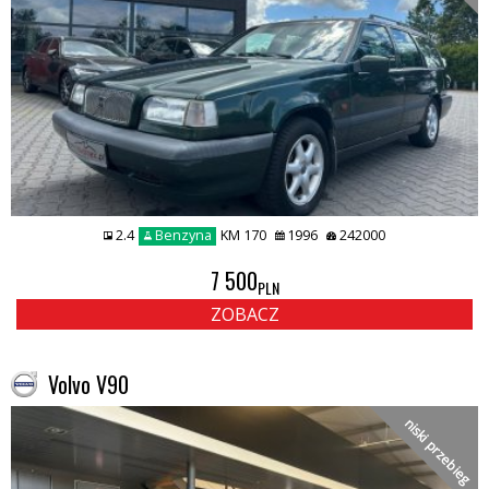
2.4
Benzyna
KM 170
1996
242000
7 500
PLN
ZOBACZ
Volvo V90
niski przebieg