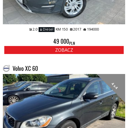
2.0
Diesel
KM 150
2017
194000
49 000
PLN
ZOBACZ
Volvo XC 60
4 x 4