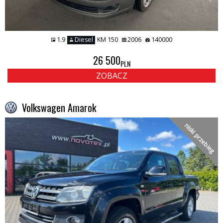
1.9
Diesel
KM 150
2006
140000
26 500
PLN
ZOBACZ
Volkswagen Amarok
niski przebieg