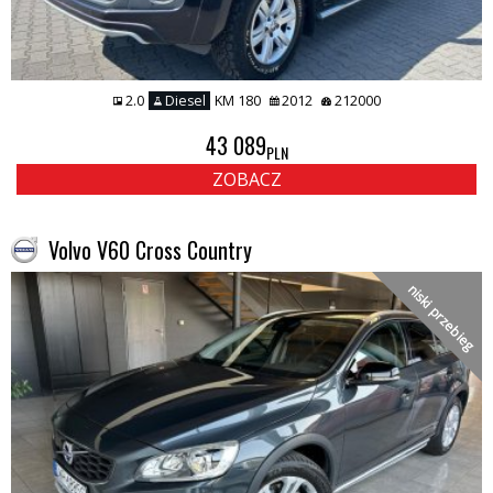
2.0
Diesel
KM 180
2012
212000
43 089
PLN
ZOBACZ
Volvo V60 Cross Country
niski przebieg