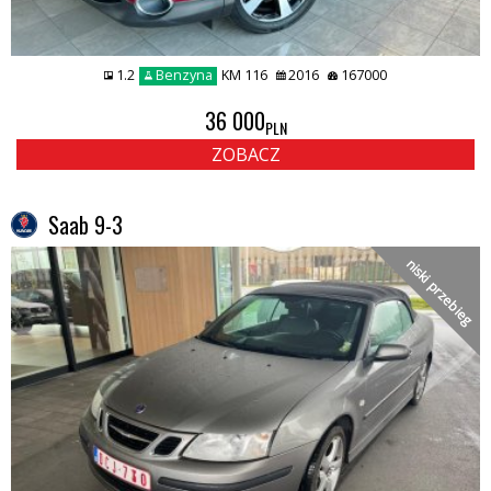
1.2
Benzyna
KM 116
2016
167000
36 000
PLN
ZOBACZ
Saab 9-3
niski przebieg