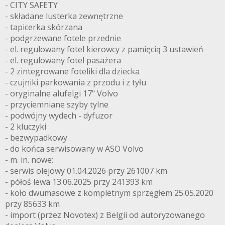
- CITY SAFETY
- składane lusterka zewnętrzne
- tapicerka skórzana
- podgrzewane fotele przednie
- el. regulowany fotel kierowcy z pamięcią 3 ustawień
- el. regulowany fotel pasażera
- 2 zintegrowane foteliki dla dziecka
- czujniki parkowania z przodu i z tyłu
- oryginalne alufelgi 17" Volvo
- przyciemniane szyby tylne
- podwójny wydech - dyfuzor
- 2 kluczyki
- bezwypadkowy
- do końca serwisowany w ASO Volvo
- m. in. nowe:
- serwis olejowy 01.04.2026 przy 261007 km
- półoś lewa 13.06.2025 przy 241393 km
- koło dwumasowe z kompletnym sprzęgłem 25.05.2020
przy 85633 km
- import (przez Novotex) z Belgii od autoryzowanego