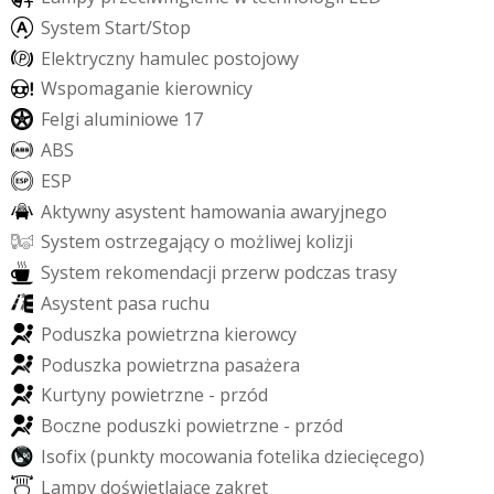
S
y
s
t
e
m
S
t
a
r
t
/
S
t
o
p
E
l
e
k
t
r
y
c
z
n
y
h
a
m
u
l
e
c
p
o
s
t
o
j
o
w
y
W
s
p
o
m
a
g
a
n
i
e
k
i
e
r
o
w
n
i
c
y
F
e
l
g
i
a
l
u
m
i
n
i
o
w
e
1
7
A
B
S
E
S
P
A
k
t
y
w
n
y
a
s
y
s
t
e
n
t
h
a
m
o
w
a
n
i
a
a
w
a
r
y
j
n
e
g
o
S
y
s
t
e
m
o
s
t
r
z
e
g
a
j
ą
c
y
o
m
o
ż
l
i
w
e
j
k
o
l
i
z
j
i
S
y
s
t
e
m
r
e
k
o
m
e
n
d
a
c
j
i
p
r
z
e
r
w
p
o
d
c
z
a
s
t
r
a
s
y
A
s
y
s
t
e
n
t
p
a
s
a
r
u
c
h
u
P
o
d
u
s
z
k
a
p
o
w
i
e
t
r
z
n
a
k
i
e
r
o
w
c
y
P
o
d
u
s
z
k
a
p
o
w
i
e
t
r
z
n
a
p
a
s
a
ż
e
r
a
K
u
r
t
y
n
y
p
o
w
i
e
t
r
z
n
e
-
p
r
z
ó
d
B
o
c
z
n
e
p
o
d
u
s
z
k
i
p
o
w
i
e
t
r
z
n
e
-
p
r
z
ó
d
I
s
o
f
i
x
(
p
u
n
k
t
y
m
o
c
o
w
a
n
i
a
f
o
t
e
l
i
k
a
d
z
i
e
c
i
ę
c
e
g
o
)
L
a
m
p
y
d
o
ś
w
i
e
t
l
a
j
ą
c
e
z
a
k
r
ę
t