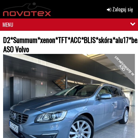
Zaloguj się
MENU
D2*Summum*xenon*TFT*ACC*BLIS*skóra*alu17*be
ASO Volvo
s
e
r
w
i
s
o
a
n
y
w
S
w
A
O