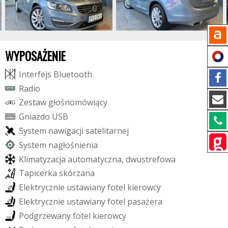
WYPOSAŻENIE
I
n
t
e
r
f
e
j
s
B
l
u
e
t
o
o
t
h
R
a
d
i
o
Z
e
s
t
a
w
g
ł
o
ś
n
o
m
ó
w
i
ą
c
y
G
n
i
a
z
d
o
U
S
B
S
y
s
t
e
m
n
a
w
i
g
a
c
j
i
s
a
t
e
l
i
t
a
r
n
e
j
S
y
s
t
e
m
n
a
g
ł
o
ś
n
i
e
n
i
a
K
l
i
m
a
t
y
z
a
c
j
a
a
u
t
o
m
a
t
y
c
z
n
a
,
d
w
u
s
t
r
e
f
o
w
a
T
a
p
i
c
e
r
k
a
s
k
ó
r
z
a
n
a
E
l
e
k
t
r
y
c
z
n
i
e
u
s
t
a
w
i
a
n
y
f
o
t
e
l
k
i
e
r
o
w
c
y
E
l
e
k
t
r
y
c
z
n
i
e
u
s
t
a
w
i
a
n
y
f
o
t
e
l
p
a
s
a
ż
e
r
a
P
o
d
g
r
z
e
w
a
n
y
f
o
t
e
l
k
i
e
r
o
w
c
y