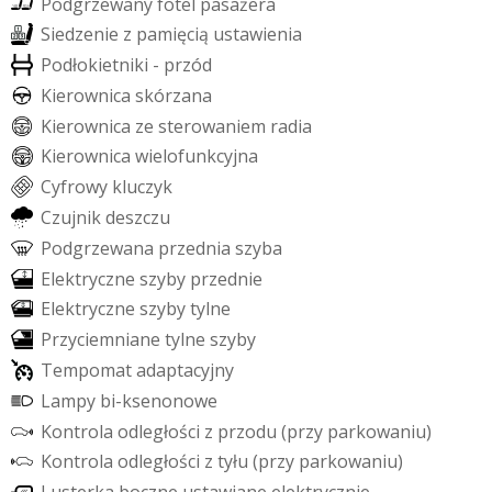
P
o
d
g
r
z
e
w
a
n
y
f
o
t
e
l
p
a
s
a
ż
e
r
a
S
i
e
d
z
e
n
i
e
z
p
a
m
i
ę
c
i
ą
u
s
t
a
w
i
e
n
i
a
P
o
d
ł
o
k
i
e
t
n
i
k
i
-
p
r
z
ó
d
K
i
e
r
o
w
n
i
c
a
s
k
ó
r
z
a
n
a
K
i
e
r
o
w
n
i
c
a
z
e
s
t
e
r
o
w
a
n
i
e
m
r
a
d
i
a
K
i
e
r
o
w
n
i
c
a
w
i
e
l
o
f
u
n
k
c
y
j
n
a
C
y
f
r
o
w
y
k
l
u
c
z
y
k
C
z
u
j
n
i
k
d
e
s
z
c
z
u
P
o
d
g
r
z
e
w
a
n
a
p
r
z
e
d
n
i
a
s
z
y
b
a
E
l
e
k
t
r
y
c
z
n
e
s
z
y
b
y
p
r
z
e
d
n
i
e
E
l
e
k
t
r
y
c
z
n
e
s
z
y
b
y
t
y
l
n
e
P
r
z
y
c
i
e
m
n
i
a
n
e
t
y
l
n
e
s
z
y
b
y
T
e
m
p
o
m
a
t
a
d
a
p
t
a
c
y
j
n
y
L
a
m
p
y
b
i
-
k
s
e
n
o
n
o
w
e
K
o
n
t
r
o
l
a
o
d
l
e
g
ł
o
ś
c
i
z
p
r
z
o
d
u
(
p
r
z
y
p
a
r
k
o
w
a
n
i
u
)
K
o
n
t
r
o
l
a
o
d
l
e
g
ł
o
ś
c
i
z
t
y
ł
u
(
p
r
z
y
p
a
r
k
o
w
a
n
i
u
)