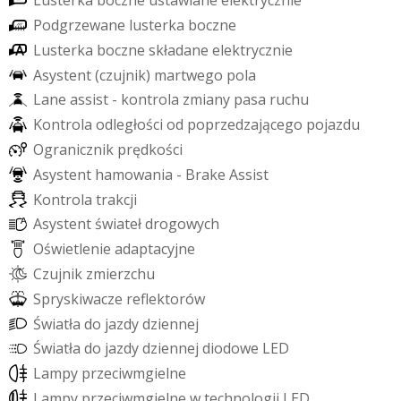
L
u
s
t
e
r
k
a
b
o
c
z
n
e
u
s
t
a
w
i
a
n
e
e
l
e
k
t
r
y
c
z
n
i
e
P
o
d
g
r
z
e
w
a
n
e
l
u
s
t
e
r
k
a
b
o
c
z
n
e
L
u
s
t
e
r
k
a
b
o
c
z
n
e
s
k
ł
a
d
a
n
e
e
l
e
k
t
r
y
c
z
n
i
e
A
s
y
s
t
e
n
t
(
c
z
u
j
n
i
k
)
m
a
r
t
w
e
g
o
p
o
l
a
L
a
n
e
a
s
s
i
s
t
-
k
o
n
t
r
o
l
a
z
m
i
a
n
y
p
a
s
a
r
u
c
h
u
K
o
n
t
r
o
l
a
o
d
l
e
g
ł
o
ś
c
i
o
d
p
o
p
r
z
e
d
z
a
j
ą
c
e
g
o
p
o
j
a
z
d
u
O
g
r
a
n
i
c
z
n
i
k
p
r
ę
d
k
o
ś
c
i
A
s
y
s
t
e
n
t
h
a
m
o
w
a
n
i
a
-
B
r
a
k
e
A
s
s
i
s
t
K
o
n
t
r
o
l
a
t
r
a
k
c
j
i
A
s
y
s
t
e
n
t
ś
w
i
a
t
e
ł
d
r
o
g
o
w
y
c
h
O
ś
w
i
e
t
l
e
n
i
e
a
d
a
p
t
a
c
y
j
n
e
C
z
u
j
n
i
k
z
m
i
e
r
z
c
h
u
S
p
r
y
s
k
i
w
a
c
z
e
r
e
f
e
k
t
o
r
ó
w
Ś
w
i
a
t
ł
a
d
o
j
a
z
d
y
d
z
i
e
n
n
e
j
Ś
w
i
a
t
ł
a
d
o
j
a
z
d
y
d
z
i
e
n
n
e
j
d
i
o
d
o
w
e
L
E
D
L
a
m
p
y
p
r
z
e
c
i
w
m
g
i
e
l
n
e
L
a
m
p
y
p
r
z
e
c
i
w
m
g
i
e
l
n
e
w
t
e
c
h
n
o
l
o
g
i
i
L
E
D