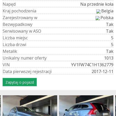
N
a
p
ę
d
Na przednie koła
K
r
a
j
p
o
c
h
o
d
z
e
n
i
a
Belgia
Z
a
r
e
j
e
s
t
r
o
w
a
n
y
w
Polska
B
e
z
w
y
p
a
d
k
o
w
y
Tak
S
e
r
w
i
s
o
w
a
n
y
w
A
S
O
Tak
L
i
c
z
b
a
m
i
e
j
s
c
5
L
i
c
z
b
a
d
r
z
w
i
5
M
e
t
a
l
i
k
Tak
U
n
i
k
a
l
n
y
n
u
m
e
r
o
f
e
r
t
y
1013
V
I
N
YV1FW74C1H1362779
D
a
t
a
p
i
e
r
w
s
z
e
j
r
e
j
e
s
t
r
a
c
j
i
2017-12-11
Zapytaj o pojazd