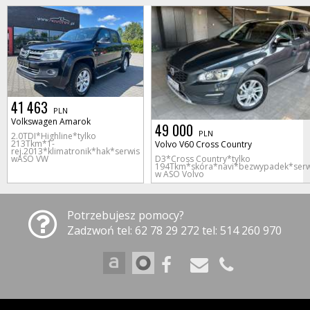
41 463
PLN
Volkswagen Amarok
49 000
PLN
2.0TDI*Highline*tylko
213Tkm*1-
Volvo V60 Cross Country
rej.2013*klimatronik*hak*serwis
wASO VW
D3*Cross Country*tylko
194Tkm*skóra*navi*bezwypadek*serw
w ASO Volvo
Potrzebujesz pomocy?
Zadzwoń tel: 62 78 29 272 tel: 514 260 970