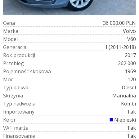
C
e
n
a
36 000.00 PLN
M
a
r
k
a
Volvo
M
o
d
e
l
V60
G
e
n
e
r
a
c
j
a
I (2011-2018)
R
o
k
p
r
o
d
u
k
c
j
i
2017
P
r
z
e
b
i
e
g
262 000
P
o
j
e
m
n
o
ś
ć
s
k
o
k
o
w
a
1969
M
o
c
120
T
y
p
p
a
l
i
w
a
Diesel
S
k
r
z
y
n
i
a
Manualna
T
y
p
n
a
d
w
o
z
i
a
Kombi
I
m
p
o
r
t
o
w
a
n
y
Tak
K
o
l
o
r
Niebieski
V
A
T
m
a
r
ż
a
Tak
F
i
n
a
n
s
o
w
a
n
i
e
Tak