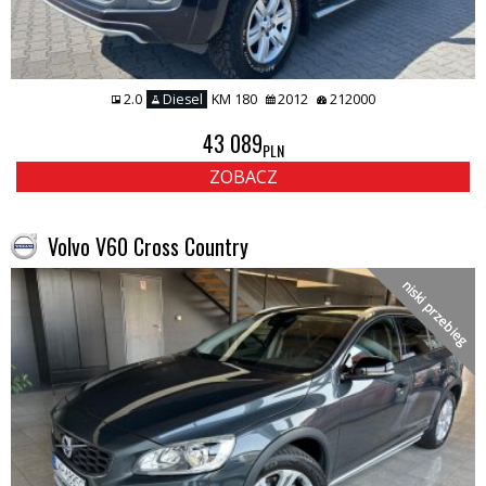
2.0
Diesel
KM 180
2012
212000
43 089
PLN
ZOBACZ
Volvo V60 Cross Country
niski przebieg