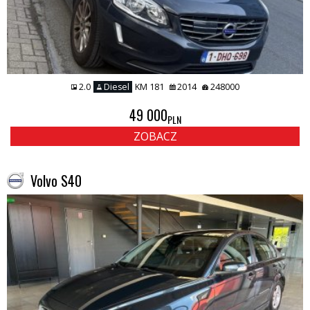
2.0
Diesel
KM 181
2014
248000
49 000
PLN
ZOBACZ
Volvo S40