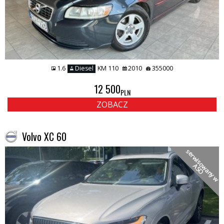
1.6
Diesel
KM 110
2010
355000
12 500
PLN
ZOBACZ
Volvo XC 60
s
e
r
w
i
s
o
a
n
y
w
S
w
A
O