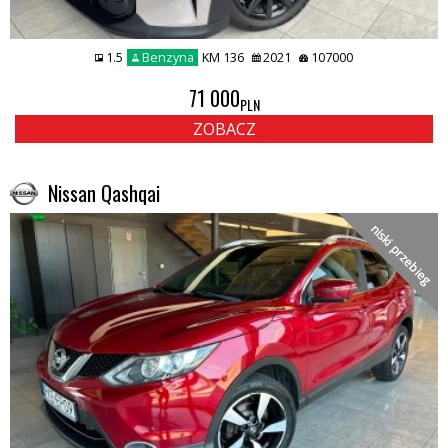
1.5
Benzyna
KM 136
2021
107000
71 000
PLN
ZOBACZ
Nissan Qashqai
niski przebieg