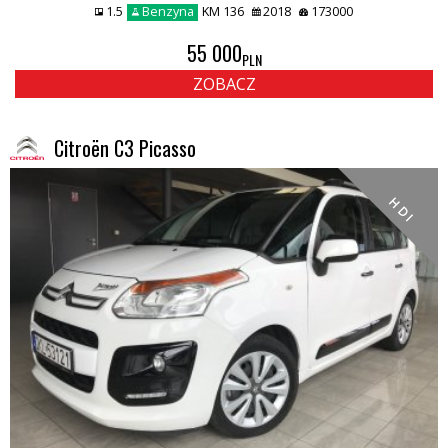
1.5
Benzyna
KM 136
2018
173000
55 000
PLN
ZOBACZ
Citroën C3 Picasso
H D I